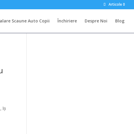
Articole 0
talare Scaune Auto Copii
Închiriere
Despre Noi
Blog
u
 îți