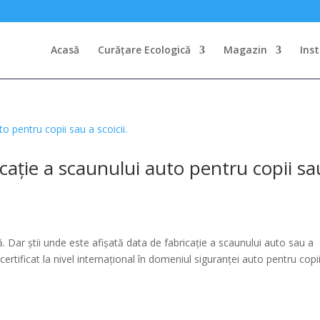
Acasă
Curățare Ecologică
Magazin
Ins
cație a scaunului auto pentru copii sa
ă. Dar știi unde este afișată data de fabricație a scaunului auto sau a
ertificat la nivel internațional în domeniul siguranței auto pentru copii,