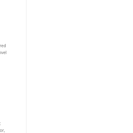
cred
ivel
t
or,