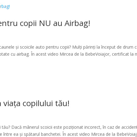
pentru copii NU au Airbag!
aunele și scoicile auto pentru copii? Mulți părinți la început de drum 
otate cu airbag. În acest video Mircea de la BebeVoiajor, certificat la n
 viața copilului tău!
ui tău? Dacă mânerul scoicii este poziționat incorect, în caz de acciden
de între ea și spătarul banchetei. În acest video Mircea de la BebeVoiaj