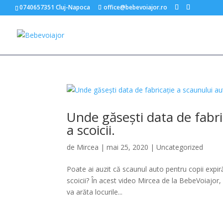
0740657351 Cluj-Napoca
office@bebevoiajor.ro
Unde găsești data de fabri
a scoicii.
de
Mircea
|
mai 25, 2020
|
Uncategorized
Poate ai auzit că scaunul auto pentru copii expir
scoicii? În acest video Mircea de la BebeVoiajor, c
va arăta locurile...