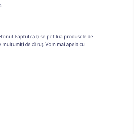
a.
efonul. Faptul că ți se pot lua produsele de
te mulțumiți de căruț. Vom mai apela cu