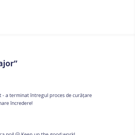
ajor”
t - a terminat întregul proces de curățare
are încredere!
 ca noi! 🤗 Keep up the good work!