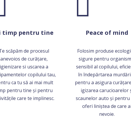


i timp pentru tine
Peace of mind
Te scăpăm de procesul
Folosim produse ecologi
anevoios de curățare,
sigure pentru organism
igienizare si uscarea a
sensibil al copilului, efici
ipamentelor copilului tau,
în îndepărtarea murdări
ntru ca tu să ai mai mult
pentru a asigura curățare
mp pentru tine și pentru
igizarea carucioarelor 
ivitățile care te implinesc.
scaunelor auto și pentru 
oferi liniștea de care a
nevoie.