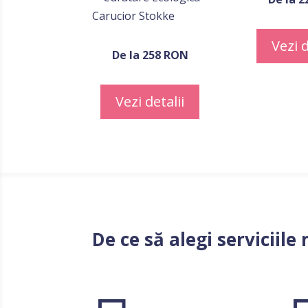
Vezi d
De la 258 RON
Vezi detalii
De ce să alegi serviciil