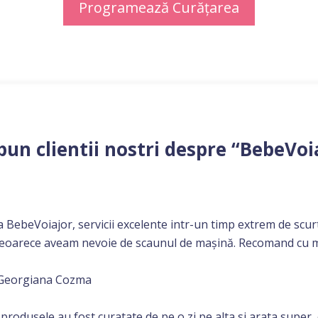
Programează Curățarea
pun clientii nostri despre “BebeVoi
 BebeVoiajor, servicii excelente intr-un timp extrem de scur
deoarece aveam nevoie de scaunul de mașină. Recomand cu m
-Georgiana Cozma
rodusele au fost curatate de pe o zi pe alta si arata super,