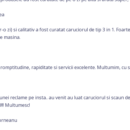
ea
r-o zi) si calitativ a fost curatat caruciorul de tip 3 in 1. Foa
re masina.
omptitudine, rapiditate si servicii excelente. Multumim, cu 
nei reclame pe insta.. au venit au luat caruciorul si scaun d
0!!! Multumesc!
orneanu