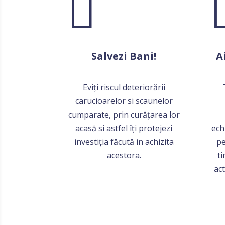

Salvezi Bani!
A
Eviți riscul deteriorării
carucioarelor si scaunelor
cumparate, prin curățarea lor
acasă si astfel îți protejezi
ech
investiția făcută in achizita
pe
acestora.
ti
act