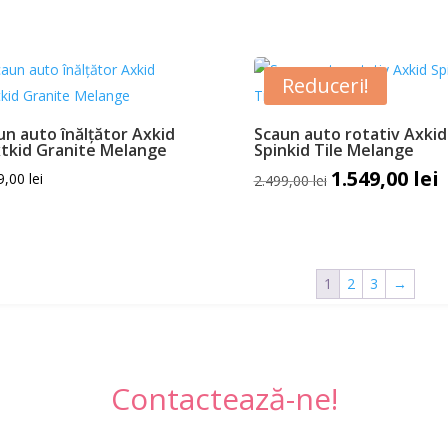
Reduceri!
un auto înălțător Axkid
Scaun auto rotativ Axkid
tkid Granite Melange
Spinkid Tile Melange
1.549,00
lei
Prețul
P
9,00
lei
2.499,00
lei
inițial
c
a
e
fost:
1
2.499,00 lei.
1
2
3
→
Contactează-ne!