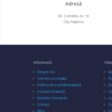
Adresă
Str. Cometei, nr. 10
Cluj-Napoca
Informatii
Clie
Despre noi
Me
Termeni si conditii
Po
Politica de Confidentialitate
Ga
Curățare Gratuită
C
Întrebări Frecvente
Li
Contact
Co
Blog
So