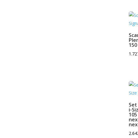
Scau
Ple
150 
1.72
Set
i-S
105
nex
nex
2.64