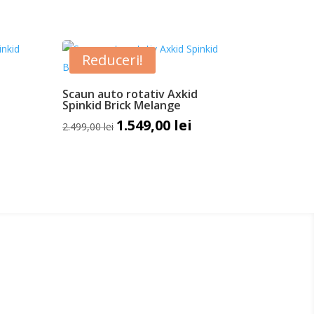
Reduceri!
Scaun auto rotativ Axkid
Spinkid Brick Melange
1.549,00
lei
rețul
Prețul
Prețul
2.499,00
lei
urent
inițial
curent
ste:
a
este:
.549,00 lei.
fost:
1.549,00 lei.
2.499,00 lei.