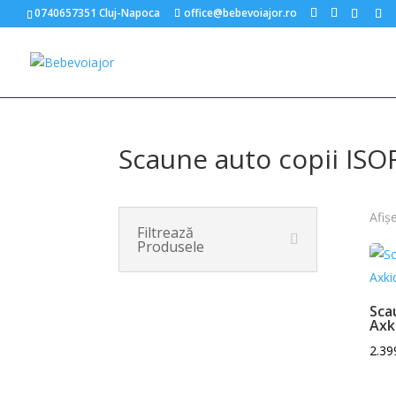
0740657351 Cluj-Napoca
office@bebevoiajor.ro
Scaune auto copii ISO
Afiș
Filtrează
Produsele
Sca
Axk
2.39