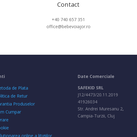
Contact
+40 740 657 351
office@bebevoiajor.ro
nti
Date Comerciale
SAFEKID SRL
toda de Plata
J12/4473/20.11.2019
litica de Retur
41926034
rantia Produselor
Str. Andrei Muresanu 2,
um Cumpar
Campia-Turzii, Cluj
vrare
okie
lutionarea online a litigiilor