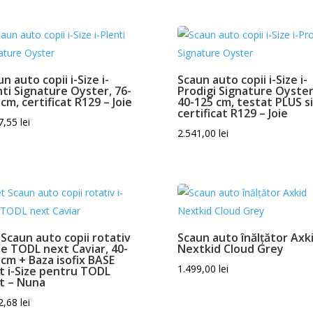
n auto copii i-Size i-
Scaun auto copii i-Size i-
nti Signature Oyster, 76-
Prodigi Signature Oyster
cm, certificat R129 – Joie
40-125 cm, testat PLUS si
certificat R129 – Joie
7,55
lei
2.541,00
lei
 Scaun auto copii rotativ
Scaun auto înălțător Axk
ize TODL next Caviar, 40-
Nextkid Cloud Grey
 cm + Baza isofix BASE
1.499,00
lei
t i-Size pentru TODL
t – Nuna
2,68
lei