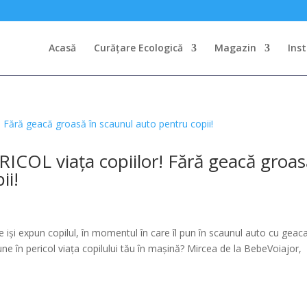
Acasă
Curățare Ecologică
Magazin
Ins
RICOL viața copiilor! Fără geacă groa
ii!
are iși expun copilul, în momentul în care îl pun în scaunul auto cu geac
e în pericol viața copilului tău în mașină? Mircea de la BebeVoiajor,