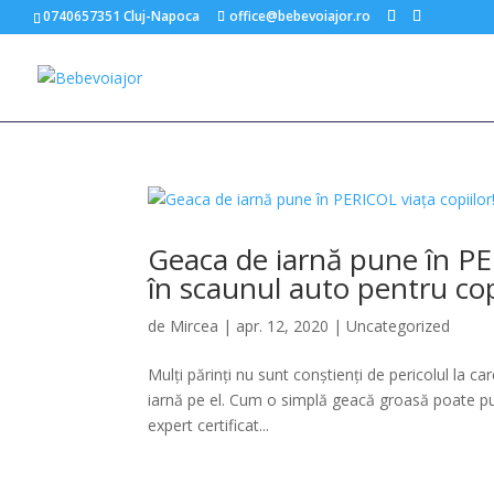
0740657351 Cluj-Napoca
office@bebevoiajor.ro
Geaca de iarnă pune în PE
în scaunul auto pentru cop
de
Mircea
|
apr. 12, 2020
|
Uncategorized
Mulți părinți nu sunt conștienți de pericolul la c
iarnă pe el. Cum o simplă geacă groasă poate pun
expert certificat...