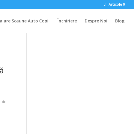
Articole 0
talare Scaune Auto Copii
Închiriere
Despre Noi
Blog
să
a de