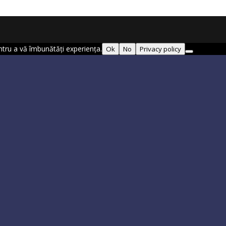
entru a vă îmbunătăți experiența.
Ok
No
Privacy policy