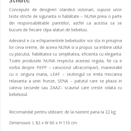
Concepute de designeri olandezi vizionari, supuse unor
teste stricte de siguranta si fiabilitate – NUNA preia o parte
din responsabilitatile parintilor, astfel ca acestia sa se
bucure de fiecare clipa alaturi de bebelusi.
Adevarul e ca echipamentele bebelusilor vor sta in preajma
lor ceva vreme, de aceea NUNA si-a propus sa imbine utilul
cu placutul, fiabilitatea cu simplitatea, eficienta cu eleganta.
Toate produsele NUNA respecta aceeasi regula, fie ca e
vorba despre PEPP – caruciorul ultracompact, manevrabil
cu o singura mana, LEAF – sezlongul ce imita miscarea
relaxanta a unei frunze, SENA – patutul care se pliaza in
cateva secunde sau ZAAZ– scaunul care creste odata cu
bebelusul.
Recomandat pentru utilizare: de la nastere pana la 22 kg
Dimensiuni: L 82 x W 60 x H 110 cm