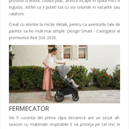
profund si linistit. Odata pliat, acesta incape in spatii mici si
inguste, astfel ca il puteti lua cu voi oriunde in vacante sau
calatorii.
Creat cu atentie la micile detalii, pentru ca aventurile tale de
parinte sa fie mult mai simple. Design Smart - Castigator al
premiumul Red Dot 2020.
FERMECATOR
Vei fi cucerita din prima clipa deoarece are un sezut all-
season cu materiale respirabile il va proteja pe cel mic in