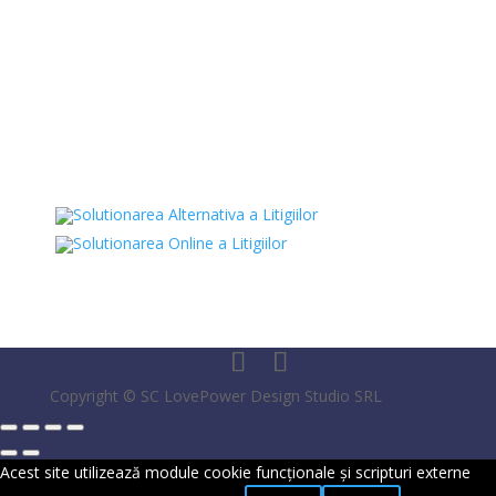
SAFEKID SRL
J12/4473/20.11.2019
41926034
Str. Andrei Muresanu 2,
Campia-Turzii, Cluj
Copyright © SC LovePower Design Studio SRL
Acest site utilizează module cookie funcționale și scripturi externe