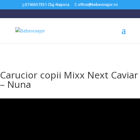
0740657351 Cluj-Napoca
office@bebevoiajor.ro
Acasă
/
Carucioare Copii
/ Carucior copii Mixx Next Caviar – Nuna
Carucior copii Mixx Next Caviar
– Nuna