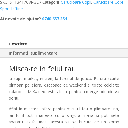
SKU:
ST13417CVRGL
Categorii:
Carucioare Copii
,
Carucioare Copii
Sport Ieftine
Ai nevoie de ajutor?
0740 657 351
Descriere
Informații suplimentare
Misca-te in felul tau….
la supermarket, in tren, la terenul de joaca. Pentru scurte
plimbari pe afara, escapade de weekend si toate celelalte
calatorii - MIXX next este alesul pentru a merge oriunde va
doriti.
Aflat in miscare, ofera pentru micutul tau o plimbare lina,
iar tu il poti manevra cu o singura mana si poti seta
spatarul astfel incat acesta sa se bucure de un somn