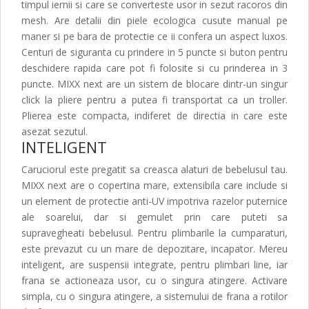
timpul iernii si care se converteste usor in sezut racoros din
mesh. Are detalii din piele ecologica cusute manual pe
maner si pe bara de protectie ce ii confera un aspect luxos.
Centuri de siguranta cu prindere in 5 puncte si buton pentru
deschidere rapida care pot fi folosite si cu prinderea in 3
puncte. MIXX next are un sistem de blocare dintr-un singur
click la pliere pentru a putea fi transportat ca un troller.
Plierea este compacta, indiferet de directia in care este
asezat sezutul.
INTELIGENT
Caruciorul este pregatit sa creasca alaturi de bebelusul tau.
MIXX next are o copertina mare, extensibila care include si
un element de protectie anti-UV impotriva razelor puternice
ale soarelui, dar si gemulet prin care puteti sa
supravegheati bebelusul. Pentru plimbarile la cumparaturi,
este prevazut cu un mare de depozitare, incapator. Mereu
inteligent, are suspensii integrate, pentru plimbari line, iar
frana se actioneaza usor, cu o singura atingere. Activare
simpla, cu o singura atingere, a sistemului de frana a rotilor