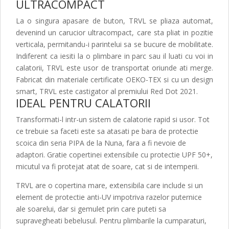
ULTRACOMPACT
La o singura apasare de buton, TRVL se pliaza automat,
devenind un carucior ultracompact, care sta pliat in pozitie
verticala, permitandu-i parintelui sa se bucure de mobilitate.
Indiferent ca iesiti la o plimbare in parc sau il luati cu voi in
calatorii, TRVL este usor de transportat oriunde ati merge.
Fabricat din materiale certificate OEKO-TEX si cu un design
smart, TRVL este castigator al premiului Red Dot 2021.
IDEAL PENTRU CALATORII
Transformati-l intr-un sistem de calatorie rapid si usor. Tot
ce trebuie sa faceti este sa atasati pe bara de protectie
scoica din seria PIPA de la Nuna, fara a fi nevoie de
adaptori. Gratie copertinei extensibile cu protectie UPF 50+,
micutul va fi protejat atat de soare, cat si de intemperii.
TRVL are o copertina mare, extensibila care include si un
element de protectie anti-UV impotriva razelor puternice
ale soarelui, dar si gemulet prin care puteti sa
supravegheati bebelusul. Pentru plimbarile la cumparaturi,