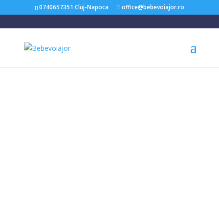
0740657351 Cluj-Napoca
office@bebevoiajor.ro
Acasă
/
Carucioare Copii
/ Carucior copii ultracompact cu pliere
automata TRVL Pine – Nuna