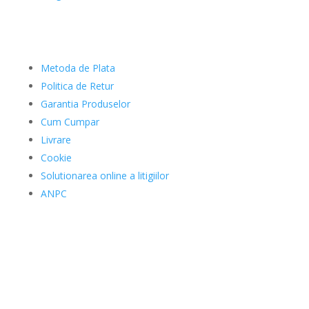
Clienti
Metoda de Plata
Politica de Retur
Garantia Produselor
Cum Cumpar
Livrare
Cookie
Solutionarea online a litigiilor
ANPC
Date Comerciale
SAFEKID SRL
J12/4473/20.11.2019
41926034