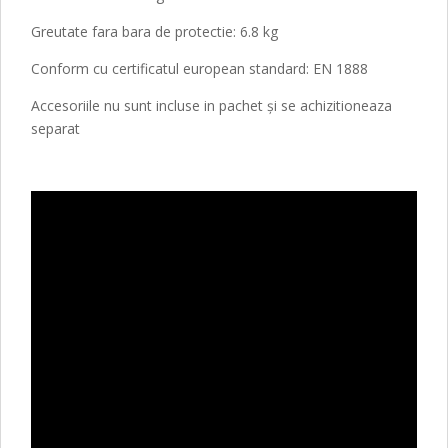
Greutate fara bara de protectie: 6.8 kg
Conform cu certificatul european standard: EN 1888
Accesoriile nu sunt incluse in pachet și se achizitioneaza
separat