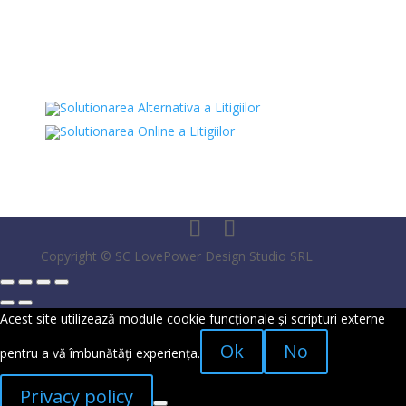
Str. Andrei Muresanu 2,
Campia-Turzii, Cluj
Copyright © SC LovePower Design Studio SRL
Acest site utilizează module cookie funcționale și scripturi externe
Ok
No
pentru a vă îmbunătăți experiența.
Privacy policy