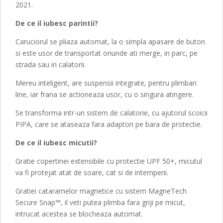
2021.
De ce il iubesc parintii?
Caruciorul se pliaza automat, la o simpla apasare de buton
si este usor de transportat oriunde ati merge, in parc, pe
strada sau in calatorii.
Mereu inteligent, are suspensii integrate, pentru plimbari
line, iar frana se actioneaza usor, cu o singura atingere.
Se transforma intr-un sistem de calatorie, cu ajutorul scoicii
PIPA, care se ataseaza fara adaptori pe bara de protectie.
De ce il iubesc micutii?
Gratie copertinei extensibile cu protectie UPF 50+, micutul
va fi protejat atat de soare, cat si de intemperii.
Gratiei cataramelor magnetice cu sistem MagneTech
Secure Snap™, il veti putea plimba fara griji pe micut,
intrucat acestea se blocheaza automat.