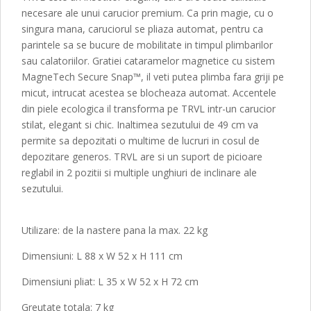
necesare ale unui carucior premium. Ca prin magie, cu o
singura mana, caruciorul se pliaza automat, pentru ca
parintele sa se bucure de mobilitate in timpul plimbarilor
sau calatoriilor. Gratiei cataramelor magnetice cu sistem
MagneTech Secure Snap™, il veti putea plimba fara griji pe
micut, intrucat acestea se blocheaza automat. Accentele
din piele ecologica il transforma pe TRVL intr-un carucior
stilat, elegant si chic. Inaltimea sezutului de 49 cm va
permite sa depozitati o multime de lucruri in cosul de
depozitare generos. TRVL are si un suport de picioare
reglabil in 2 pozitii si multiple unghiuri de inclinare ale
sezutului.
Utilizare: de la nastere pana la max. 22 kg
Dimensiuni: L 88 x W 52 x H 111 cm
Dimensiuni pliat: L 35 x W 52 x H 72 cm
Greutate totala: 7 kg