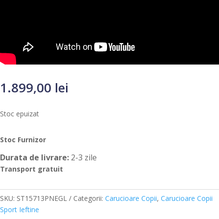
1.899,00
lei
Stoc epuizat
Stoc Furnizor
Durata de livrare:
2-3 zile
Transport gratuit
SKU:
ST15713PNEGL
Categorii:
Carucioare Copii
,
Carucioare Copii
Sport Ieftine