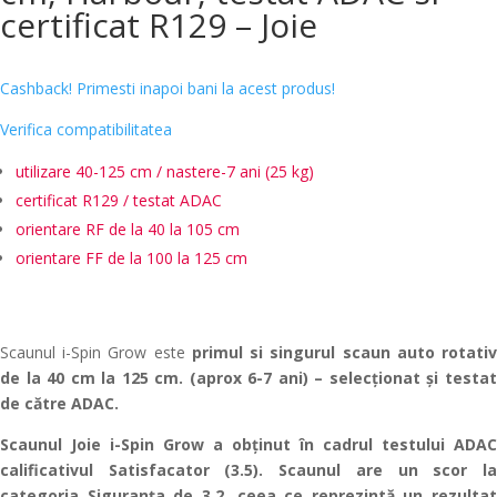
certificat R129 – Joie
Cashback! Primesti inapoi bani la acest produs!
Verifica compatibilitatea
utilizare 40-125 cm /
nastere-7 ani (25 kg)
certificat R129 / testat ADAC
orientare RF de la 40 la 105 cm
orientare FF de la 100 la 125 cm
Scaunul i-Spin Grow
este
primul si singurul scaun auto rotati
de la 40 cm la 125 cm.
(aprox 6-7 ani) – selecționat și testa
de către ADAC.
Scaunul Joie i-Spin Grow a obținut în cadrul testului ADAC
calificativul Satisfacator (3.5). Scaunul are un scor la
categoria Siguranța de 3.2, ceea ce reprezintă un rezultat