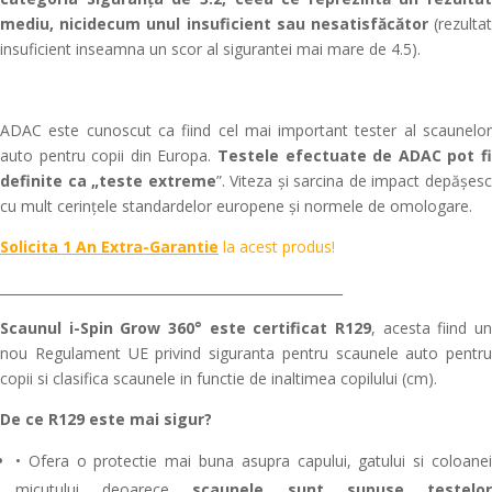
mediu, nicidecum unul insuficient sau nesatisfăcător
(rezulta
insuficient inseamna un scor al sigurantei mai mare de 4.5).
ADAC este cunoscut ca fiind cel mai important tester al scaunelor
auto pentru copii din Europa.
Testele efectuate de ADAC pot fi
definite ca „teste extreme
”.
Viteza și sarcina de impact depășes
cu mult cerințele standardelor europene și normele de omologare.
Solicita 1 An Extra-Garantie
la acest produs!
____________________________________________________
Scaunul i-Spin Grow
360°
este certificat R129
,
acesta fiind un
nou Regulament UE privind siguranta pentru scaunele auto pentru
copii si clasifica scaunele in functie de inaltimea copilului (cm).
De ce R129 este mai sigur?
• Ofera o protectie mai buna asupra capului, gatului si coloanei
micutului deoarece
scaunele sunt supuse testelo