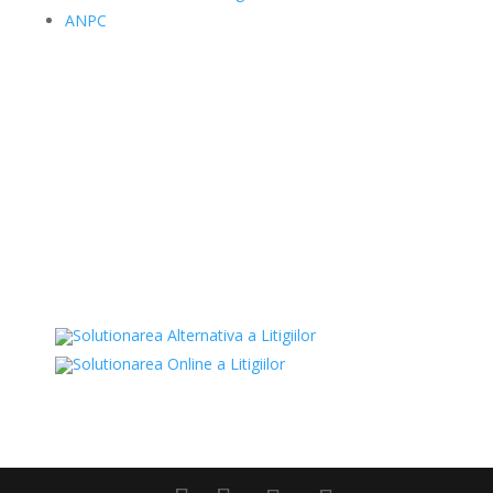
ANPC
Date Comerciale
SAFEKID SRL
J12/4473/20.11.2019
41926034
Str. Andrei Muresanu 2,
Campia-Turzii, Cluj