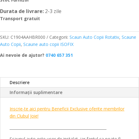
Durata de livrare:
2-3 zile
Transport gratuit
SKU:
C1904AAHBR000
Categorii:
Scaun Auto Copii Rotativ
,
Scaune
Auto Copii
,
Scaune auto copii ISOFIX
Ai nevoie de ajutor?
0740 657 351
Descriere
Informații suplimentare
Inscrie-te aici pentru Beneficii Exclusive oferite membrilor
din Clubul Joie!
____________________________________________________
Scaunul auto este usor de instalat, iar faptul ca poate fi