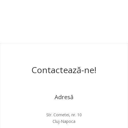
inițial
curent
a
este:
fost:
1.599,00 l
2.499,00 lei.
Contactează-ne!
Adresă
Str. Cometei, nr. 10
Cluj-Napoca