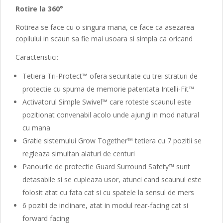
Rotire la 360°
Rotirea se face cu o singura mana, ce face ca asezarea
copilului in scaun sa fie mai usoara si simpla ca oricand
Caracteristici:
Tetiera Tri-Protect™ ofera securitate cu trei straturi de
protectie cu spuma de memorie patentata Intelli-Fit™
Activatorul Simple Swivel™ care roteste scaunul este
pozitionat convenabil acolo unde ajungi in mod natural
cu mana
Gratie sistemului Grow Together™ tetiera cu 7 pozitii se
regleaza simultan alaturi de centuri
Panourile de protectie Guard Surround Safety™ sunt
detasabile si se cupleaza usor, atunci cand scaunul este
folosit atat cu fata cat si cu spatele la sensul de mers
6 pozitii de inclinare, atat in modul rear-facing cat si
forward facing