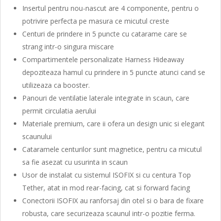
Insertul pentru nou-nascut are 4 componente, pentru o
potrivire perfecta pe masura ce micutul creste
Centuri de prindere in 5 puncte cu catarame care se
strang intr-o singura miscare
Compartimentele personalizate Harness Hideaway
depoziteaza hamul cu prindere in 5 puncte atunci cand se
utilizeaza ca booster.
Panouri de ventilatie laterale integrate in scaun, care
permit circulatia aerului
Materiale premium, care ii ofera un design unic si elegant
scaunului
Cataramele centurilor sunt magnetice, pentru ca micutul
sa fie asezat cu usurinta in scaun
Usor de instalat cu sistemul ISOFIX si cu centura Top
Tether, atat in mod rear-facing, cat si forward facing
Conectorii ISOFIX au ranforsaj din otel si o bara de fixare
robusta, care securizeaza scaunul intr-o pozitie ferma.