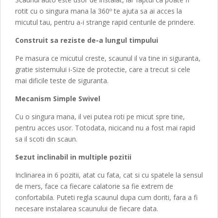
rotit cu o singura mana la 360º te ajuta sa ai acces la
micutul tau, pentru a-i strange rapid centurile de prindere.
Construit sa reziste de-a lungul timpului
Pe masura ce micutul creste, scaunul il va tine in siguranta,
gratie sistemului i-Size de protectie, care a trecut si cele
mai dificile teste de siguranta.
Mecanism Simple Swivel
Cu o singura mana, il vei putea roti pe micut spre tine,
pentru acces usor. Totodata, nicicand nu a fost mai rapid
sa il scoti din scaun.
Sezut inclinabil in multiple pozitii
Inclinarea in 6 pozitii, atat cu fata, cat si cu spatele la sensul
de mers, face ca fiecare calatorie sa fie extrem de
confortabila. Puteti regla scaunul dupa cum doriti, fara a fi
necesare instalarea scaunului de fiecare data.