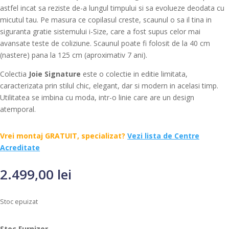
astfel incat sa reziste de-a lungul timpului si sa evolueze deodata cu
micutul tau. Pe masura ce copilasul creste, scaunul o sa il tina in
siguranta gratie sistemului i-Size, care a fost supus celor mai
avansate teste de coliziune. Scaunul poate fi folosit de la 40 cm
(nastere) pana la 125 cm (aproximativ 7 ani).
Colectia
Joie Signature
este o colectie in editie limitata,
caracterizata prin stilul chic, elegant, dar si modern in acelasi timp.
Utilitatea se imbina cu moda, intr-o linie care are un design
atemporal.
Vrei montaj GRATUIT, specializat?
Vezi lista de Centre
Acreditate
2.499,00
lei
Stoc epuizat
Stoc Furnizor