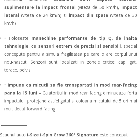
suplimentare la impact frontal
(viteza de 50 km/h),
impact
lateral
(viteza de 24 km/h) si
impact din spate
(viteza de 3
km/h)
• Foloseste
manechine performante de tip Q, de inalta
tehnologie, cu senzori extrem de precisi si sensibili
,
special
concepute pentru a simula fragilitatea pe care o are corpul unui
nou-nascut. Senzorii sunt localizati in zonele critice: cap, gat,
torace, pelvis
•
Impune ca micutii sa fie transportati in mod rear-facing
pana la 15 luni
– C
alatoritul in mod rear facing diminueaza fort
impactului, protejand astfel gatul si coloana micutului de 5 ori mai
mult decat forward facing
______________
Scaunul auto
i-Size i-Spin Grow 360° Signature
este conceput