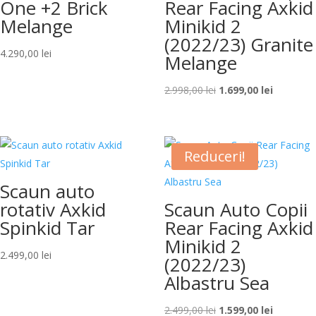
One +2 Brick
Rear Facing Axkid
Melange
Minikid 2
(2022/23) Granite
4.290,00
lei
Melange
Prețul
Prețul
2.998,00
lei
1.699,00
lei
inițial
curent
a
este:
fost:
1.699,00 l
Reduceri!
2.998,00 lei.
Scaun auto
rotativ Axkid
Scaun Auto Copii
Spinkid Tar
Rear Facing Axkid
Minikid 2
2.499,00
lei
(2022/23)
Albastru Sea
Prețul
Prețul
2.499,00
lei
1.599,00
lei