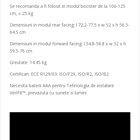
Se recomanda a fi folosit in modul booster de la 100-125
cm, ≤ 25 kg
Dimensiuni in modul rear facing: l 72.2-77.5 x w 52 x h 56.3-
64.5 cm
Dimensiuni in modul forward facing: l 54.8-58.8 x w 52 x h
59.5-76 cm
Greutate: 14.45 kg
Certificari: ECE R129/03: ISO/F2X, ISO/R2, ISO/B2
Necesita baterii AAA pentru Tehnologia de instalare
VeriFit™, prevazuta cu sunete si lumini