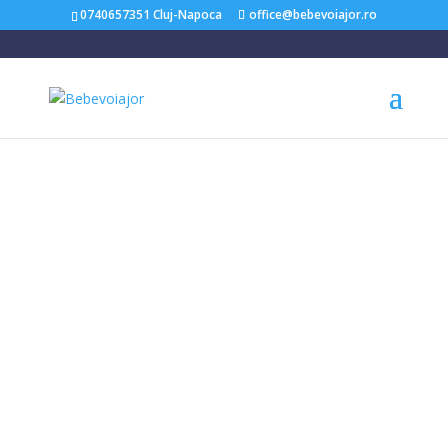
0740657351 Cluj-Napoca
office@bebevoiajor.ro
Acasă
/
Scaune Auto Copii
/ Scaun auto copii i-Size i-Spin Grow 360°
Signature, 40-125 cm, Harbour, testat ADAC si certificat R129 – Joie