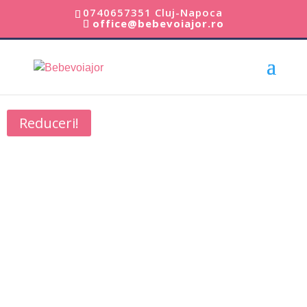
0740657351 Cluj-Napoca
office@bebevoiajor.ro
Acasă
/
Scaune Auto Copii
/ Scaun Auto Copii Rear Facing
Axkid Minikid 2 (2022/23) Rosu Shellfish
Reduceri!