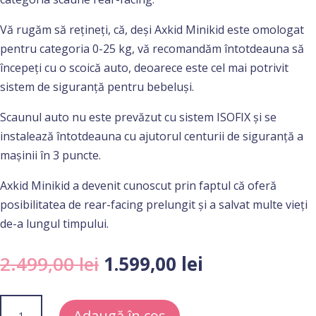
Vă rugăm să rețineți, că, deși Axkid Minikid este omologat
pentru categoria 0-25 kg, vă recomandăm întotdeauna să
începeți cu o scoică auto, deoarece este cel mai potrivit
sistem de siguranță pentru bebeluși.
Scaunul auto nu este prevăzut cu sistem ISOFIX și se
instalează întotdeauna cu ajutorul centurii de siguranță a
mașinii în 3 puncte.
Axkid Minikid a devenit cunoscut prin faptul că oferă
posibilitatea de rear-facing prelungit și a salvat multe vieți
de-a lungul timpului.
Prețul
Prețul
2.499,00
lei
1.599,00
lei
inițial
curent
a
este:
Cantitate
Adaugă în coș