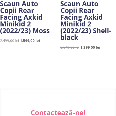
Scaun Auto
Scaun Auto
Copii Rear
Copii Rear
Facing Axkid
Facing Axkid
Minikid 2
Minikid 2
(2022/23) Moss
(2022/23) Shell-
black
Prețul
Prețul
2.499,00
lei
1.599,00
lei
inițial
curent
Prețul
Prețul
2.649,00
lei
1.399,00
lei
a
este:
inițial
curent
fost:
1.599,00 lei.
a
este:
2.499,00 lei.
fost:
1.399,00 l
2.649,00 lei.
Contactează-ne!