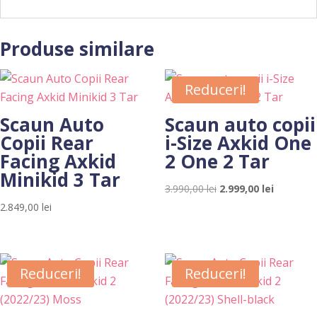
Produse similare
Reduceri!
Scaun Auto
Scaun auto copii
Copii Rear
i-Size Axkid One
Facing Axkid
2 One 2 Tar
Minikid 3 Tar
Prețul
Prețul
3.990,00
lei
2.999,00
lei
inițial
curent
2.849,00
lei
a
este:
fost:
2.999,00 l
3.990,00 lei.
Reduceri!
Reduceri!