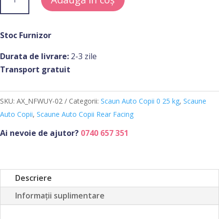
fost:
1.599,00 lei.
Scaun
2.499,00 lei.
Auto
Copii
Stoc Furnizor
Rear
Durata de livrare:
2-3 zile
Facing
Transport gratuit
Axkid
Minikid
2
SKU:
AX_NFWUY-02
Categorii:
Scaun Auto Copii 0 25 kg
,
Scaune
(2022/23)
Auto Copii
,
Scaune Auto Copii Rear Facing
Rosu
Ai nevoie de ajutor?
0740 657 351
Shellfish
Descriere
Informații suplimentare