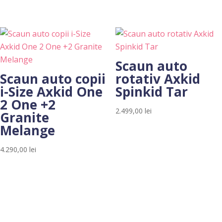
fost:
2.999,00 l
3.990,00 lei.
Scaun auto
Scaun auto copii
rotativ Axkid
i-Size Axkid One
Spinkid Tar
2 One +2
2.499,00
lei
Granite
Melange
4.290,00
lei