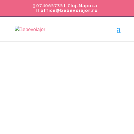
0740657351 Cluj-Napoca
office@bebevoiajor.ro
Acasă
/
Scaune Auto Copii
/ Scaun Auto Copii Rear Facing
Axkid Minikid 3 Moss