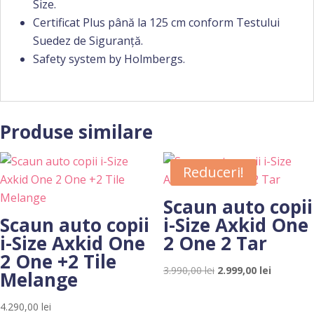
Size.
Certificat Plus până la 125 cm conform Testului
Suedez de Siguranță.
Safety system by Holmbergs.
Produse similare
Reduceri!
Scaun auto copii
Scaun auto copii
i-Size Axkid One
i-Size Axkid One
2 One 2 Tar
2 One +2 Tile
Prețul
Prețul
3.990,00
lei
2.999,00
lei
Melange
inițial
curent
a
este:
4.290,00
lei