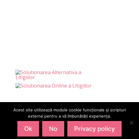
SAFEKID SRL
J12/4473/20.11.2019
41926034
Str. Andrei Muresanu 2,
Campia-Turzii, Cluj
Acest site utilizează module cookie funcționale și scripturi
externe pentru a vă îmbunătăți experiența.
Ok
No
Privacy policy
Copyright © SC LovePower Design Studio SRL