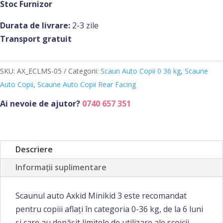
Stoc Furnizor
Rear
Durata de livrare:
2-3 zile
Facing
Transport gratuit
Axkid
Minikid
3
SKU:
AX_ECLMS-05
Categorii:
Scaun Auto Copii 0 36 kg
,
Scaune
Moss
Auto Copii
,
Scaune Auto Copii Rear Facing
Ai nevoie de ajutor?
0740 657 351
Descriere
Informații suplimentare
Scaunul auto Axkid Minikid 3 este recomandat
pentru copiii aflați în categoria 0-36 kg, de la 6 luni
și care au depășit limitele de utilizare ale scoicii,