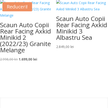
fost:
1.599,00 lei.
Reduceri!
2.499,00 lei.
Scaun Auto Copii
Scaun Auto Copii
Rear Facing Axkid
Rear Facing Axkid
Minikid 3
Minikid 2
Albastru Sea
(2022/23) Granite
2.849,00
lei
Melange
Prețul
Prețul
2.998,00
lei
1.699,00
lei
inițial
curent
a
este:
fost:
1.699,00 lei.
2.998,00 lei.