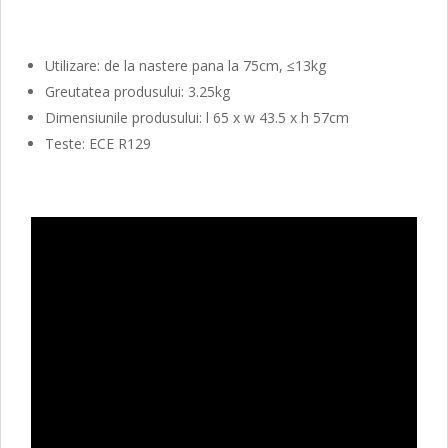
Utilizare: de la nastere pana la 75cm, ≤13kg
Greutatea produsului: 3.25kg
Dimensiunile produsului: l 65 x w 43.5 x h 57cm
Teste: ECE R129