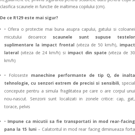
clasifica scaunele in functie de inaltimea copilului (cm).
De ce R129 este mai sigur?
• Ofera o protectie mai buna asupra capului, gatului si coloanei
micutului deoarece
scaunele sunt supuse testelo
suplimentare la impact frontal
(viteza de 50 km/h),
impact
lateral
(viteza de 24 km/h) si
impact din spate
(viteza de 3
km/h)
• Foloseste
manechine performante de tip Q, de inalta
tehnologie, cu senzori extrem de precisi si sensibili
,
special
concepute pentru a simula fragilitatea pe care o are corpul unui
nou-nascut. Senzorii sunt localizati in zonele critice: cap, gat,
torace, pelvis
•
Impune ca micutii sa fie transportati in mod rear-facing
pana la 15 luni
– C
alatoritul in mod rear facing diminueaza fort