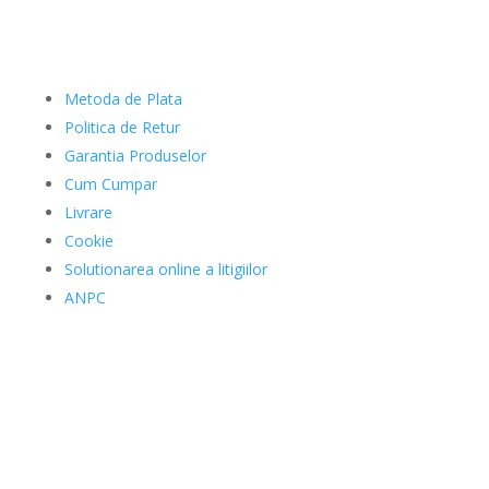
Clienti
Metoda de Plata
Politica de Retur
Garantia Produselor
Cum Cumpar
Livrare
Cookie
Solutionarea online a litigiilor
ANPC
Date Comerciale
SAFEKID SRL
J12/4473/20.11.2019
41926034
Str. Andrei Muresanu 2,