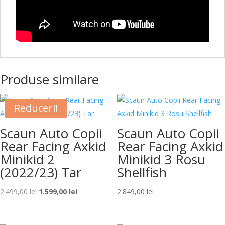
Produse similare
Reduceri!
Scaun Auto Copii
Scaun Auto Copii
Rear Facing Axkid
Rear Facing Axkid
Minikid 2
Minikid 3 Rosu
(2022/23) Tar
Shellfish
Prețul
Prețul
2.499,00
lei
1.599,00
lei
2.849,00
lei
inițial
curent
a
este: