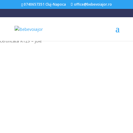
0740657351 Cluj-Napoca
office@bebevoiajor.ro
Acasă
/
Scaune Auto Copii
/ Scoica auto pentru copii & bebelusi i-
Snug 2 cu tetiera reglabila, 40-75 cm, Laurel, testata ADAC si
certificata R129 – Joie