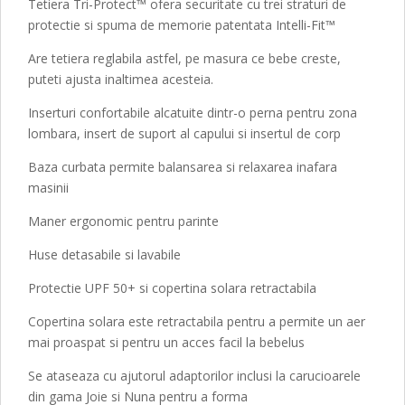
Tetiera Tri-Protect™ ofera securitate cu trei straturi de
protectie si spuma de memorie patentata Intelli-Fit™
Are tetiera reglabila astfel, pe masura ce bebe creste,
puteti ajusta inaltimea acesteia.
Inserturi confortabile alcatuite dintr-o perna pentru zona
lombara, insert de suport al capului si insertul de corp
Baza curbata permite balansarea si relaxarea inafara
masinii
Maner ergonomic pentru parinte
Huse detasabile si lavabile
Protectie UPF 50+ si copertina solara retractabila
Copertina solara este retractabila pentru a permite un aer
mai proaspat si pentru un acces facil la bebelus
Se ataseaza cu ajutorul adaptorilor inclusi la carucioarele
din gama Joie si Nuna pentru a forma