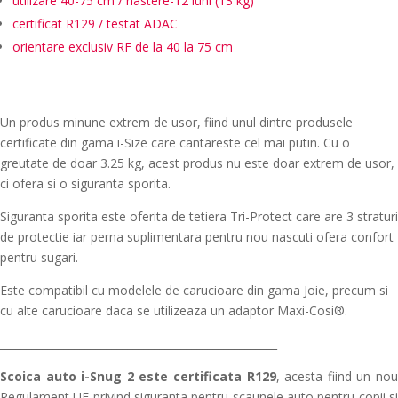
utilizare 40-75 cm /
nastere-12 luni (13 kg)
certificat R129 / testat ADAC
orientare exclusiv RF de la 40 la 75 cm
Un produs minune extrem de usor, fiind unul dintre produsele
certificate din gama i-Size care cantareste cel mai putin. Cu o
greutate de doar 3.25 kg, acest produs nu este doar extrem de usor,
ci ofera si o siguranta sporita.
Siguranta sporita este oferita de tetiera Tri-Protect care are 3 straturi
de protectie iar perna suplimentara pentru nou nascuti ofera confort
pentru sugari.
Este compatibil cu modelele de carucioare din gama Joie, precum si
cu alte carucioare daca se utilizeaza un adaptor Maxi-Cosi®.
____________________________________________________
Scoica auto i-Snug 2 este certificata R129
,
acesta fiind un no
Regulament UE privind siguranta pentru scaunele auto pentru copii si