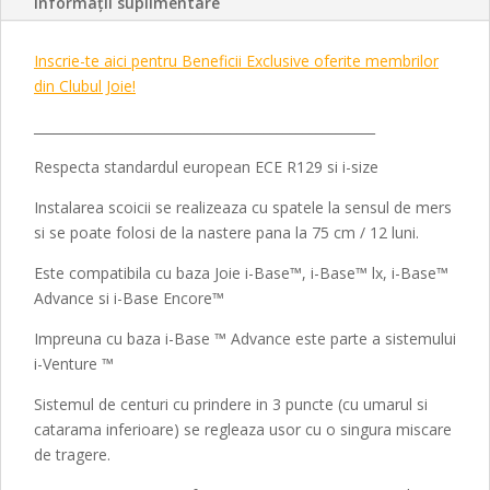
Informații suplimentare
Inscrie-te aici pentru Beneficii Exclusive oferite membrilor
din Clubul Joie!
____________________________________________________
Respecta standardul european ECE R129 si i-size
Instalarea scoicii se realizeaza cu spatele la sensul de mers
si se poate folosi de la nastere pana la 75 cm / 12 luni.
Este compatibila cu baza Joie i-Base™, i-Base™ lx, i-Base™
Advance si i-Base Encore™
Impreuna cu baza i-Base ™ Advance este parte a sistemului
i-Venture ™
Sistemul de centuri cu prindere in 3 puncte (cu umarul si
catarama inferioare) se regleaza usor cu o singura miscare
de tragere.