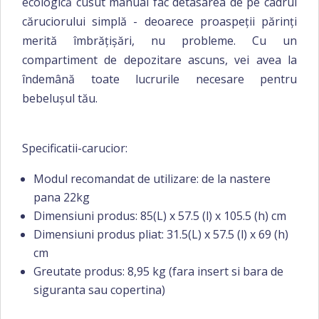
ecologică cusut manual fac detasarea de pe cadrul
căruciorului simplă - deoarece proaspeții părinți
merită îmbrățișări, nu probleme.
Cu un
compartiment de depozitare ascuns, vei avea la
îndemână toate lucrurile necesare pentru
bebelușul tău.
Specificatii-carucior:
Modul recomandat de utilizare: de la nastere
pana 22kg
Dimensiuni produs: 85(L) x 57.5 (l) x 105.5 (h) cm
Dimensiuni produs pliat: 31.5(L) x 57.5 (l) x 69 (h)
cm
Greutate produs: 8,95 kg (fara insert si bara de
siguranta sau copertina)