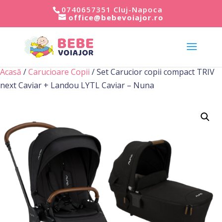
0740657351 Cluj-Napoca
office@bebevoiajor.ro
Acasă
/
Carucioare Copii
/ Set Carucior copii compact TRIV
next Caviar + Landou LYTL Caviar – Nuna