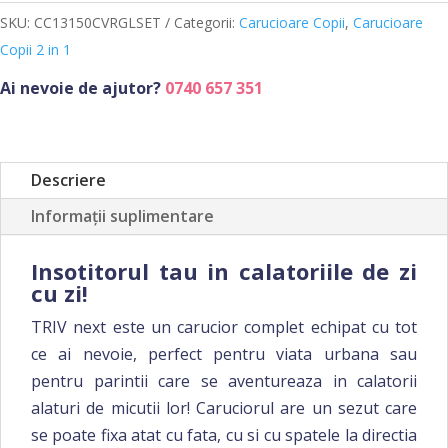
+
SKU:
CC13150CVRGLSET
Categorii:
Carucioare Copii
,
Carucioare
Landou
Copii 2 in 1
LYTL
Ai nevoie de ajutor?
0740 657 351
Caviar
-
Nuna
Descriere
Informații suplimentare
Insotitorul tau in calatoriile de zi
cu zi!
TRIV next este un carucior complet echipat cu tot
ce ai nevoie, perfect pentru viata urbana sau
pentru parintii care se aventureaza in calatorii
alaturi de micutii lor! Caruciorul are un sezut care
se poate fixa atat cu fata, cu si cu spatele la directia