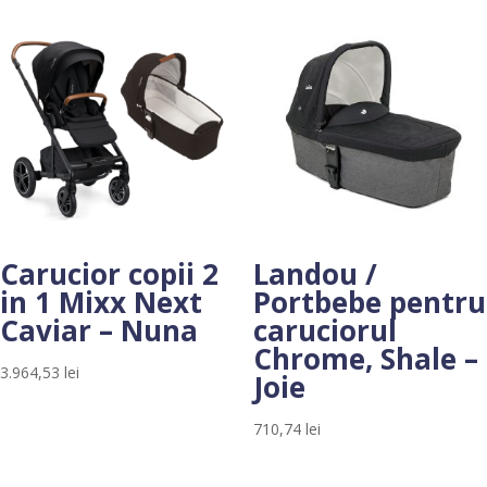
Carucior copii 2
Landou /
in 1 Mixx Next
Portbebe pentru
Caviar – Nuna
caruciorul
Chrome, Shale –
3.964,53
lei
Joie
710,74
lei