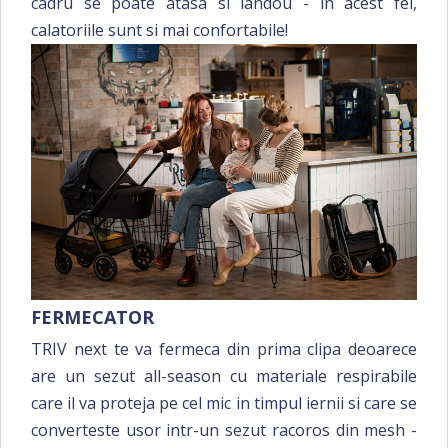
cadru se poate atasa si landou - in acest fel,
calatoriile sunt si mai confortabile!
FERMECATOR
TRIV next te va fermeca din prima clipa deoarece
are un sezut all-season cu materiale respirabile
care il va proteja pe cel mic in timpul iernii si care se
converteste usor intr-un sezut racoros din mesh -