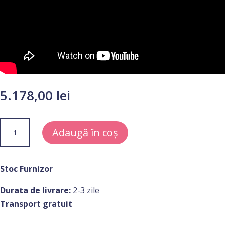
5.178,00
lei
Cantitate
Adaugă în coș
Set
Carucior
copii
Stoc Furnizor
compact
Durata de livrare:
2-3 zile
TRIV
Transport gratuit
next
Caviar