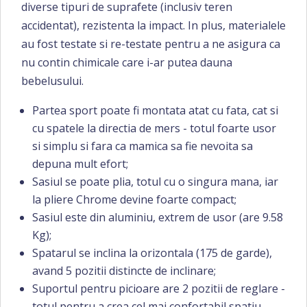
diverse tipuri de suprafete (inclusiv teren
accidentat), rezistenta la impact. In plus, materialele
au fost testate si re-testate pentru a ne asigura ca
nu contin chimicale care i-ar putea dauna
bebelusului.
Partea sport poate fi montata atat cu fata, cat si
cu spatele la directia de mers - totul foarte usor
si simplu si fara ca mamica sa fie nevoita sa
depuna mult efort;
Sasiul se poate plia, totul cu o singura mana, iar
la pliere Chrome devine foarte compact;
Sasiul este din aluminiu, extrem de usor (are 9.58
Kg);
Spatarul se inclina la orizontala (175 de garde),
avand 5 pozitii distincte de inclinare;
Suportul pentru picioare are 2 pozitii de reglare -
totul pentru a crea cel mai confortabil spatiu