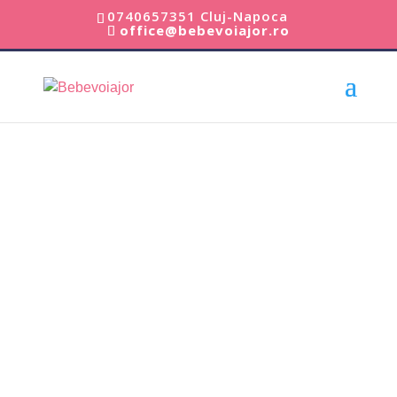
0740657351 Cluj-Napoca
office@bebevoiajor.ro
Acasă
/
Carucioare Copii
/ Joie – Carucior Multifunctional
copii 3 in 1 Chrome Pebble – Joie