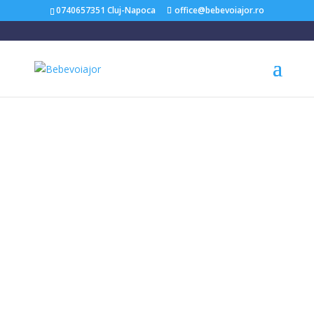
0740657351 Cluj-Napoca
office@bebevoiajor.ro
Acasă
/
Carucioare Copii
/ Landou LYTL Granite pentru carucioarele
TRIV next, TRVL si IXXA – Nuna