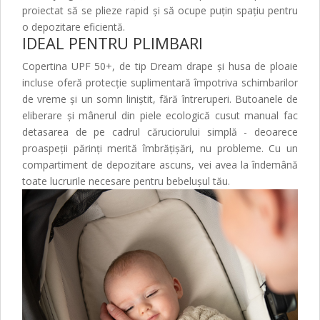
proiectat să se plieze rapid și să ocupe puțin spațiu pentru
o depozitare eficientă.
IDEAL PENTRU PLIMBARI
Copertina UPF 50+, de tip Dream drape și husa de ploaie
incluse oferă protecție suplimentară împotriva schimbarilor
de vreme și un somn liniștit, fără întreruperi. Butoanele de
eliberare și mânerul din piele ecologică cusut manual fac
detasarea de pe cadrul căruciorului simplă - deoarece
proaspeții părinți merită îmbrățișări, nu probleme.
Cu un
compartiment de depozitare ascuns, vei avea la îndemână
toate lucrurile necesare pentru bebelușul tău.