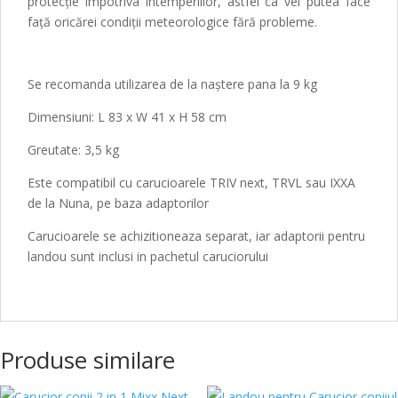
protecție împotriva intemperiilor, astfel ca vei putea face
față oricărei condiții meteorologice fără probleme.
Se recomanda utilizarea de la naștere pana la 9 kg
Dimensiuni: L 83 x W 41 x H 58 cm
Greutate: 3,5 kg
Este compatibil cu carucioarele TRIV next, TRVL sau IXXA
de la Nuna, pe baza adaptorilor
Carucioarele se achizitioneaza separat, iar adaptorii pentru
landou sunt inclusi in pachetul caruciorului
Produse similare