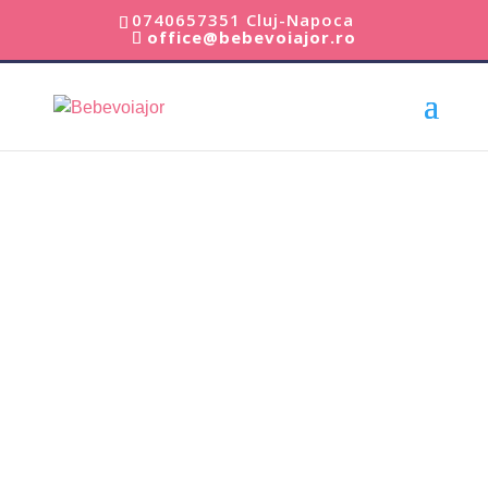
0740657351 Cluj-Napoca
office@bebevoiajor.ro
Acasă
/
Carucioare Copii
/ Landou pentru Carucior copiiul
TRIV, editie limitata Ellis – Nuna