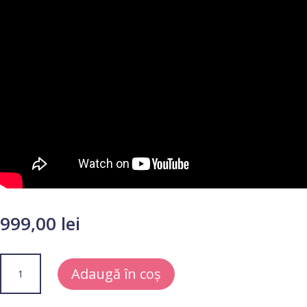
999,00
lei
Cantitate
Adaugă în coș
Landou
pentru