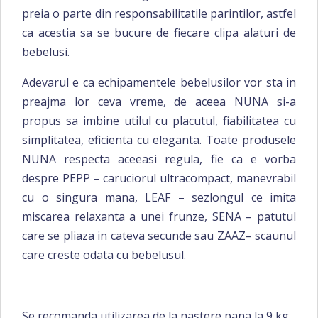
preia o parte din responsabilitatile parintilor, astfel
ca acestia sa se bucure de fiecare clipa alaturi de
bebelusi.
Adevarul e ca echipamentele bebelusilor vor sta in
preajma lor ceva vreme, de aceea NUNA si-a
propus sa imbine utilul cu placutul, fiabilitatea cu
simplitatea, eficienta cu eleganta. Toate produsele
NUNA respecta aceeasi regula, fie ca e vorba
despre PEPP – caruciorul ultracompact, manevrabil
cu o singura mana, LEAF – sezlongul ce imita
miscarea relaxanta a unei frunze, SENA – patutul
care se pliaza in cateva secunde sau ZAAZ– scaunul
care creste odata cu bebelusul.
Se recomanda utilizarea de la naștere pana la 9 kg