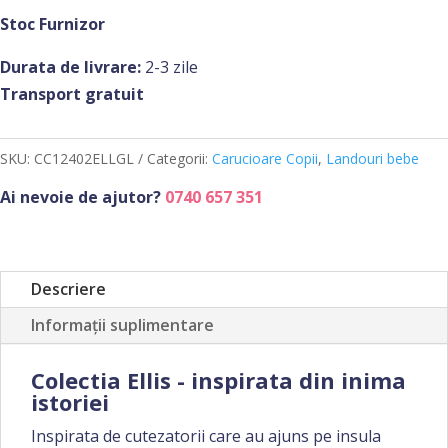
Carucior
Stoc Furnizor
copiiul
Durata de livrare:
2-3 zile
TRIV,
Transport gratuit
editie
limitata
Ellis
SKU:
CC12402ELLGL
Categorii:
Carucioare Copii
,
Landouri bebe
-
Ai nevoie de ajutor?
0740 657 351
Nuna
Descriere
Informații suplimentare
Colectia Ellis - inspirata din inima
istoriei
Inspirata de cutezatorii care au ajuns pe insula