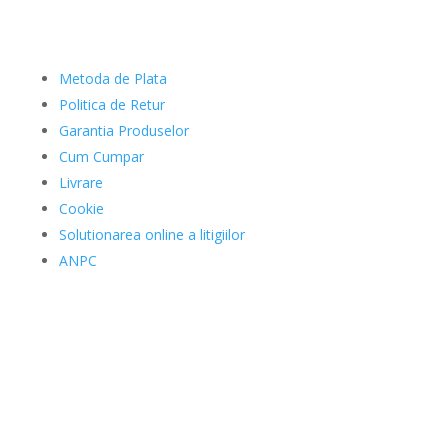
Clienti
Metoda de Plata
Politica de Retur
Garantia Produselor
Cum Cumpar
Livrare
Cookie
Solutionarea online a litigiilor
ANPC
Date Comerciale
SAFEKID SRL
J12/4473/20.11.2019
41926034
Str. Andrei Muresanu 2,