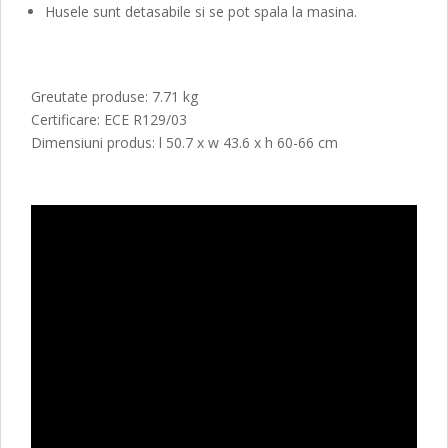
Husele sunt detasabile si se pot spala la masina.
Greutate produse: 7.71 kg
Certificare: ECE R129/03
Dimensiuni produs: l 50.7 x w 43.6 x h 60-66 cm