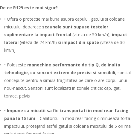
De ce R129 este mai sigur?
• Ofera o protectie mai buna asupra capului, gatului si coloanei
micutului deoarece
scaunele sunt supuse testelor
suplimentare la impact frontal
(viteza de 50 km/h),
impact
lateral
(viteza de 24 km/h) si
impact din spate
(viteza de 30
km/h)
• Foloseste
manechine performante de tip Q, de inalta
tehnologie, cu senzori extrem de precisi si sensibili
, special
concepute pentru a simula fragilitatea pe care o are corpul unui
nou-nascut. Senzorii sunt localizati in zonele critice: cap, gat,
torace, pelvis
•
Impune ca micutii sa fie transportati in mod rear-facing
pana la 15 luni
– Calatoritul in mod rear facing diminueaza forta
impactului, protejand astfel gatul si coloana micutului de 5 ori mai
mult decat forward facing.