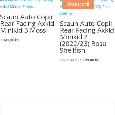
Reduceri!
2.999,00 lei.
Scaun Auto Copii
Rear Facing Axkid
Scaun Auto Copii
Minikid 3 Moss
Rear Facing Axkid
Minikid 2
2.849,00
lei
(2022/23) Rosu
Shellfish
Prețul
Prețul
2.499,00
lei
1.599,00
lei
inițial
curent
a
este:
fost:
1.599,00 l
2.499,00 lei.