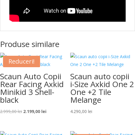
Produse similare
Reduceri!
Scaun Auto Copii
Scaun auto copii
Rear Facing Axkid
i-Size Axkid One 2
Minikid 3 Shell-
One +2 Tile
black
Melange
Prețul
Prețul
2.999,00
lei
2.199,00
lei
4.290,00
lei
inițial
curent
a
este:
fost:
2.199,00 lei.