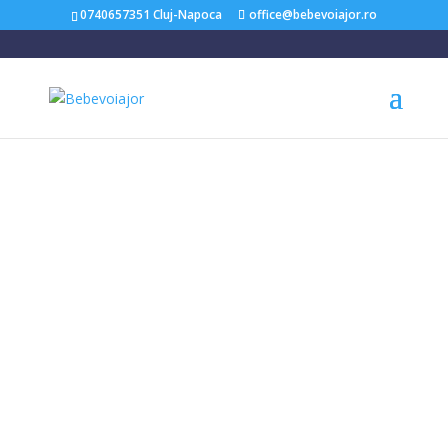
0740657351 Cluj-Napoca
office@bebevoiajor.ro
Acasă
/
Scaune Auto Copii
/ Scaun auto copii Steadi R129
Cobblestone, 40-105 cm, certificat R129 – Joie